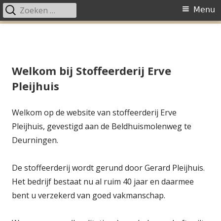
Zoeken
Primair
Menu
naar:
menu
Spring
naar
inhoud
Welkom bij Stoffeerderij Erve
Pleijhuis
Welkom op de website van stoffeerderij Erve
Pleijhuis, gevestigd aan de Beldhuismolenweg te
Deurningen.
De stoffeerderij wordt gerund door Gerard Pleijhuis.
Het bedrijf bestaat nu al ruim 40 jaar en daarmee
bent u verzekerd van goed vakmanschap.